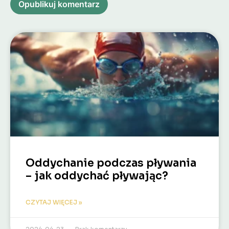
Alternative:
Alternative:
Oddychanie podczas pływania
– jak oddychać pływając?
CZYTAJ WIĘCEJ »