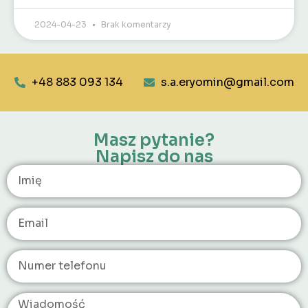
2024-04-23
Brak komentarzy
+48 883 093 134
s.a.eryomin@gmail.com
Masz pytanie?
Napisz do nas