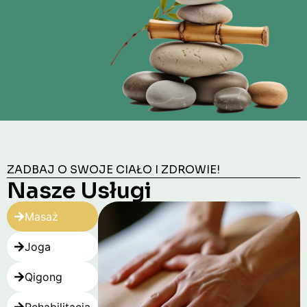
ZADBAJ O SWOJE CIAŁO I ZDROWIE!
Nasze Usługi
Masaż
Joga
Qigong
Rehabilitacja