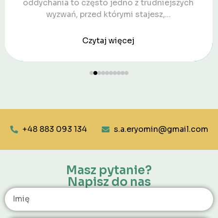
oddychania to często jedno z trudniejszych
wyzwań, przed którymi stajesz,...
Czytaj więcej
+48 883 093 134
s.a.eryomin@gmail.com
Masz pytanie?
Napisz do nas