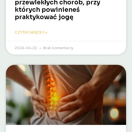
przewlekłych chorób, przy
których powinieneś
praktykować jogę
CZYTAJ WIĘCEJ »
2024-04-22
Brak komentarzy