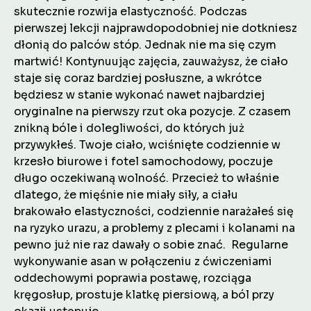
skutecznie rozwija elastyczność. Podczas
pierwszej lekcji najprawdopodobniej nie dotkniesz
dłonią do palców stóp. Jednak nie ma się czym
martwić! Kontynuując zajęcia, zauważysz, że ciało
staje się coraz bardziej posłuszne, a wkrótce
będziesz w stanie wykonać nawet najbardziej
oryginalne na pierwszy rzut oka pozycje. Z czasem
znikną bóle i dolegliwości, do których już
przywykłeś. Twoje ciało, wciśnięte codziennie w
krzesło biurowe i fotel samochodowy, poczuje
długo oczekiwaną wolność. Przecież to właśnie
dlatego, że mięśnie nie miały siły, a ciału
brakowało elastyczności, codziennie narażałeś się
na ryzyko urazu, a problemy z plecami i kolanami na
pewno już nie raz dawały o sobie znać. Regularne
wykonywanie asan w połączeniu z ćwiczeniami
oddechowymi poprawia postawę, rozciąga
kręgosłup, prostuje klatkę piersiową, a ból przy