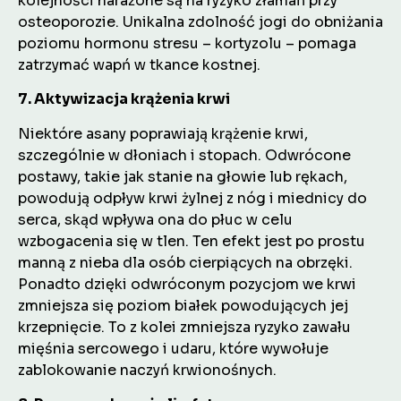
kolejności narażone są na ryzyko złamań przy
osteoporozie. Unikalna zdolność jogi do obniżania
poziomu hormonu stresu – kortyzolu – pomaga
zatrzymać wapń w tkance kostnej.
7. Aktywizacja krążenia krwi
Niektóre asany poprawiają krążenie krwi,
szczególnie w dłoniach i stopach. Odwrócone
postawy, takie jak stanie na głowie lub rękach,
powodują odpływ krwi żylnej z nóg i miednicy do
serca, skąd wpływa ona do płuc w celu
wzbogacenia się w tlen. Ten efekt jest po prostu
manną z nieba dla osób cierpiących na obrzęki.
Ponadto dzięki odwróconym pozycjom we krwi
zmniejsza się poziom białek powodujących jej
krzepnięcie. To z kolei zmniejsza ryzyko zawału
mięśnia sercowego i udaru, które wywołuje
zablokowanie naczyń krwionośnych.