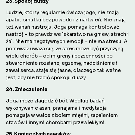
23. Spokój duszy
Ludzie, którzy regularnie ćwiczą jogę, nie znają
apatii, smutku bez powodu i zmartwień. Nie znają
też wahań nastroju. Joga pomaga kontrolować
nastrój – to prawdziwe lekarstwo na gniew, strach i
żal. Nie ma negatywnych emocji – nie ma stresu. A
ponieważ uważa się, że stres może być przyczyną
wielu chorób – od migreny i bezsenności po
stwardnienie rozsiane, egzemę, nadciśnienie i
zawał serca, staje się jasne, dlaczego tak ważne
jest, aby nie tracić spokoju duszy.
24. Znieczulenie
Joga może złagodzić ból. Według badań
wykonywanie asan, pranajama i medytacja
pomagają w walce z bólem mięśni, zapaleniem
stawów i innymi chorobami przewlekłymi.
25. Koniec złych nawyków