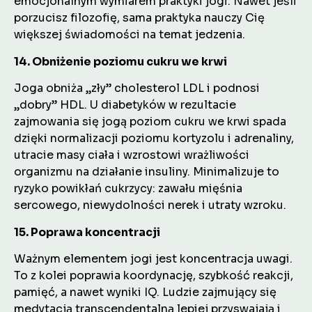
emocjonalnym wymiarem praktyki jogi. Nawet jeśli
porzucisz filozofię, sama praktyka nauczy Cię
większej świadomości na temat jedzenia.
14. Obniżenie poziomu cukru we krwi
Joga obniża „zły” cholesterol LDL i podnosi
„dobry” HDL. U diabetyków w rezultacie
zajmowania się jogą poziom cukru we krwi spada
dzięki normalizacji poziomu kortyzolu i adrenaliny,
utracie masy ciała i wzrostowi wrażliwości
organizmu na działanie insuliny. Minimalizuje to
ryzyko powikłań cukrzycy: zawału mięśnia
sercowego, niewydolności nerek i utraty wzroku.
15. Poprawa koncentracji
Ważnym elementem jogi jest koncentracja uwagi.
To z kolei poprawia koordynację, szybkość reakcji,
pamięć, a nawet wyniki IQ. Ludzie zajmujący się
medytacją transcendentalną lepiej przyswajają i