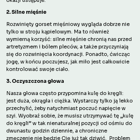
okazji ustępuje.
2. Silne mięśnie
Rozwinięty gorset mięśniowy wygląda dobrze nie
tylko w stroju kąpielowym. Ma to również
wymierną korzyść: silne mięśnie chronią nas przed
artretyzmem i bólem pleców, a także przyczyniają
się do rozwinięcia koordynacji. Ponadto, ćwicząc
jogę, w końcu poczujesz, jak miło jest całkowicie
kontrolować swoje ciało.
3. Oczyszczona głowa
Nasza głowa często przypomina kulę do kręgli:
jest duża, okrągła i ciężka. Wystarczy tylko ją lekko
przechylić, żeby natychmiast poczuć napięcie w
szyi. Wyobraź sobie, że musisz utrzymywać tę „kulę
do kręgli” w tak nienaturalnej pozycji od ośmiu do
dwunastu godzin dziennie, a chroniczne
zmęczenie nie będzie Cię już tak dziwić. Problem