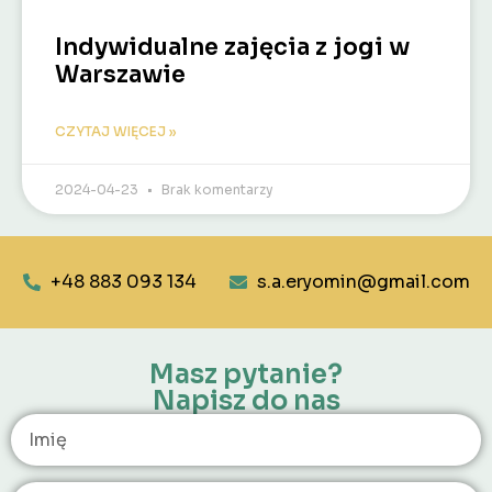
Indywidualne zajęcia z jogi w
Warszawie
CZYTAJ WIĘCEJ »
2024-04-23
Brak komentarzy
+48 883 093 134
s.a.eryomin@gmail.com
Masz pytanie?
Napisz do nas