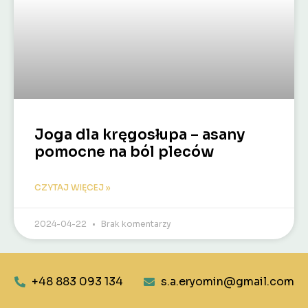
Joga dla kręgosłupa – asany
pomocne na ból pleców
CZYTAJ WIĘCEJ »
2024-04-22
Brak komentarzy
+48 883 093 134
s.a.eryomin@gmail.com