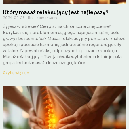
Który masaż relaksujący jest najlepszy?
2024-04-23
Brak komentarzy
Żyjesz w stresie? Cierpisz na chroniczne zmęczenie?
Borykasz się z problemem ciągłego napięcia mięśni, bólu
głowy i bezsenności? Masaż relaksacyjny pomoże ci znaleźć
spokój i poczucie harmonii, jednocześnie regenerując siły
witalne. Zapewni relaks, odpoczynek i poczucie spokoju.
Masaż relaksujący – Twoja chwila wytchnienia Istnieje cała
grupa technik masażu leczniczego, które
Czytaj więcej »