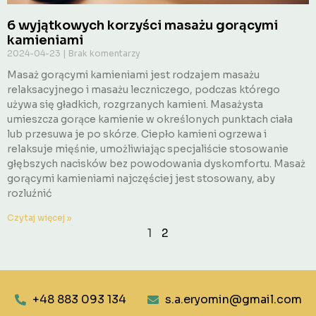
6 wyjątkowych korzyści masażu gorącymi
kamieniami
2024-04-23
Brak komentarzy
Masaż gorącymi kamieniami jest rodzajem masażu
relaksacyjnego i masażu leczniczego, podczas którego
używa się gładkich, rozgrzanych kamieni. Masażysta
umieszcza gorące kamienie w określonych punktach ciała
lub przesuwa je po skórze. Ciepło kamieni ogrzewa i
relaksuje mięśnie, umożliwiając specjaliście stosowanie
głębszych nacisków bez powodowania dyskomfortu. Masaż
gorącymi kamieniami najczęściej jest stosowany, aby
rozluźnić
Czytaj więcej »
1
2
+48 883 093 134
s.a.eryomin@gmail.com